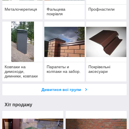
Металочерепиця
Фальцева
Профнастили
покрівля
Ковпаки на
Парапеты и
Покрівельні
димоходи,
колпаки на забор.
аксесуари
димники, ковпаки
на
ніжках,облицюван
Дивитися всі групи
ня труб.
Хіт продажу