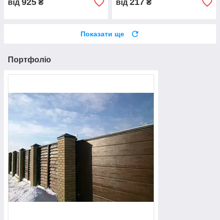
925
217
від
₴
від
₴
Показати ще
Портфоліо