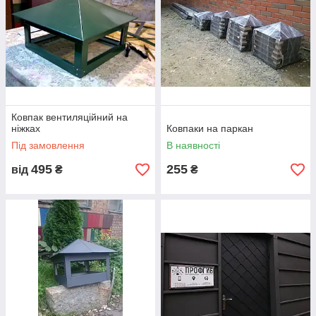
Ковпак вентиляційний на
ніжках
Ковпаки на паркан
Під замовлення
В наявності
495
255
від
₴
₴